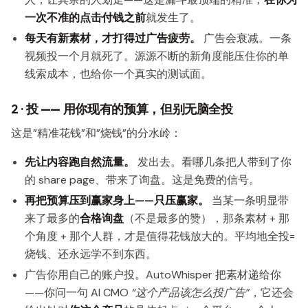
一次不准的点击付钱之前
就发生了。
每天有新素材，才打得过广告疲劳。
广告会衰减。一条
视频投一个月就死了。源源不断的新角度能压住你的单
线索成本，也给你一个真实的测试面。
2 · 投 —— 用你现有的预算，但别无脑全投
这是”精准花钱”和”烧钱”的分水岭：
先让内容跑自然流量。
发出去。看哪几条把人带到了你
的 share page、带来了询盘。这是免费的信号。
再把预算压到赢家身上——只压赢家。
当某一条明显带
来了最多的
合格询盘
（不是最多的赞），那条素材 + 那
个角度 + 那个人群，才是值得花钱放大的。平均地全投=
烧钱、还永远学不到东西。
广告你用自己的账户投。AutoWhisper 把素材递给你
——你问一句 AI CMO
“这个产品该怎么投广告”
，它还会