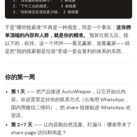
  1.「毁你腰的那把椅子」   5 条线索

  2.「下午三点的崩溃」     3 条线索

于是”哪些线索准”不再是一种感觉，而是一个事实：
这张榜
单顶端的内容和人群，就是你的精准。
预算往那儿压。线
以下的，砍掉。这一个闭环——看见赢家、放量赢家——就
是把”我的线索都是垃圾”变成一套会复利的体系的东西。
你的第一周
第 1 天
—— 把产品接进 AutoWhisper，让它开始出内
容。在设置里定好你的联系方式（出海用 WhatsApp，
国内用微信二维码）。把 share 链接贴进 WhatsApp 欢
迎语。
第 2–7 天
—— 让内容跑自然流量。盯漏斗：哪条带来了
share page 访问和询盘？