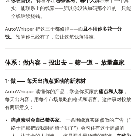
你在盲投。
你看不出
哪条素材、哪个人群
带来了一个真
实、能联系上的线索——所以你没法加码那个准的，只能
全线继续烧钱。
AutoWhisper 把这三个都修掉——
而且不用你多花一分
钱。
预算你已经有了，它让这笔钱落得准。
体系：做内容 → 投出去 → 筛一道 → 放量赢家
1 · 做 —— 每天出痛点驱动的新素材
AutoWhisper 读懂你的产品，学会你买家的
痛点和人群
，
每天出内容，用每个市场最吃的格式和语言。这件事对投放
有两层意义：
痛点素材会自己筛买家。
一条围绕真实痛点做的广告（”
终于把那把毁我腰的椅子扔了”）会勾住有这个痛点的
人，让其余的人划走——这是漏斗最顶端的精准，
在你为