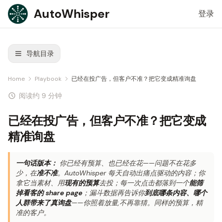
Skip to content
AutoWhisper
登录
导航目录
Home
Playbook
已经在投广告，但客户不准？把它变成精准询盘
阅读约 9 分钟
已经在投广告，但客户不准？把它变成
精准询盘
一句话版本：
你已经有预算、也已经在花——问题不在花多
少，在
准不准
。AutoWhisper 每天自动出痛点驱动的内容；你
拿它当素材、用
现有的预算
去投；每一次点击都落到一个
能筛
掉看客的 share page
；漏斗数据再告诉你
到底哪条内容、哪个
人群带来了真询盘
——你照着放量,不再靠猜。同样的预算，精
准的客户。