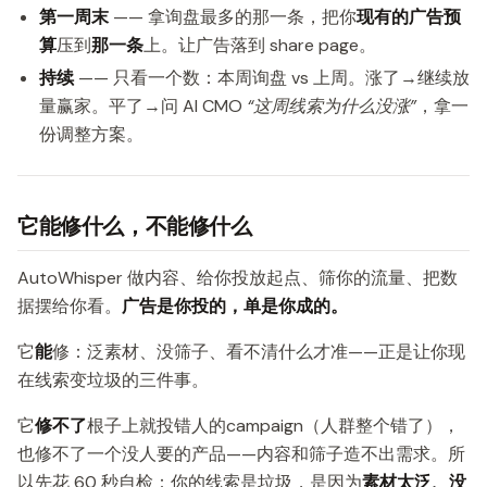
第一周末
—— 拿询盘最多的那一条，把你
现有的广告预
算
压到
那一条
上。让广告落到 share page。
持续
—— 只看一个数：本周询盘 vs 上周。涨了→继续放
量赢家。平了→问 AI CMO
“这周线索为什么没涨”
，拿一
份调整方案。
它能修什么，不能修什么
AutoWhisper 做内容、给你投放起点、筛你的流量、把数
据摆给你看。
广告是你投的，单是你成的。
它
能
修：泛素材、没筛子、看不清什么才准——正是让你现
在线索变垃圾的三件事。
它
修不了
根子上就投错人的campaign（人群整个错了），
也修不了一个没人要的产品——内容和筛子造不出需求。所
以先花 60 秒自检：你的线索是垃圾，是因为
素材太泛、没