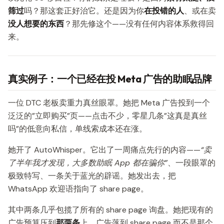
筛过
吗？那这套正好治它。还是因为你
在投错的人
、或在卖
没人想要的东西
？那先修这个——没有任何内容体系救得回
来。
真实例子：一个已经在投 Meta 广告的助眠品牌
一位 DTC 老板卖重力真丝眼罩。她把 Meta 广告投到一个
泛泛的”立即购买”页——点击不少，零星几条”这真是真丝
吗”的低意向私信，单线索成本还在涨。
她开了 AutoWhisper。它出了一周痛点先行的内容——
“卖
了半年我才发现，大多数助眠 App 都在骗你”
、一段眼罩的
极致特写、一条关于蓝光的辟谣。她发出去，把
WhatsApp 欢迎语指向了 share page。
其中两条几乎包揽了所有的 share page 询盘。她把现有的
广告预算压到
那两条
上，广告落到 share page 而不是那个