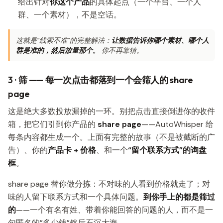
给出针对
你这个产品
的具体起点（一个平台、一个人
群、一个素材），不是空话。
这就是”线索不准”的完整解法：
让数据告诉你哪个素材、哪个人
群是准的，然后放量那个。
你不再靠猜。
3 · 筛 —— 每一次点击都落到一个会筛人的 share
page
这是绝大多数投放漏掉的一环。别把点击直接倒进你的收件
箱，把它们引到你产品的
share page
——AutoWhisper 给
每条内容都生成一个。上面有完整的故事（不是被截断的广
告）、你的
产品卡 + 价格
、和一个
“留个联系方式”的询盘
框
。
share page 替你做分拣：不对味的人看到价格就走了；对
味的人留下联系方式和一个具体问题。
到你手上的都是筛过
的
——一个有名有姓、带着你能回答的问题的人，而不是一
句匿名的”多少钱”然后石沉大海。