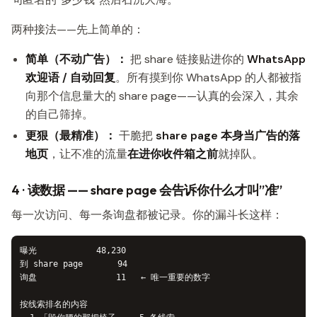
两种接法——先上简单的：
简单（不动广告）：
把 share 链接贴进你的
WhatsApp
欢迎语 / 自动回复
。所有摸到你 WhatsApp 的人都被指
向那个信息量大的 share page——认真的会深入，其余
的自己筛掉。
更狠（最精准）：
干脆把
share page 本身当广告的落
地页
，让不准的流量
在进你收件箱之前
就掉队。
4 · 读数据 —— share page 会告诉你什么才叫”准”
每一次访问、每一条询盘都被记录。你的漏斗长这样：
曝光            48,230

到 share page       94

询盘                11   ← 唯一重要的数字

按线索排名的内容
