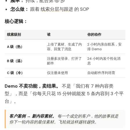
频率：
持续，配合第 ⑥ 步
怎么做：
跟着
线索分层与跟进
的 SOP
核心逻辑：
线索级别
谁
你的动作
上传了素材、生成了内
2 小时内亲自联系，安
A 级（热）
容、回复了消息
排 Demo
注册多次登录、打开了
24 小时内发个性化消
B 级（温）
邮件
息
C 级（冷）
仅注册未使用
自动邮件序列培育
Demo 不卖功能，卖结果。
不是「我们有 7 种内容类
型」，而是「你每天只花 15 分钟就能发 5 条内容到 3 个平
台」。
客户案例 → 新内容素材。
每一个成交的客户，他的故事就是
你下一轮内容的最佳素材。飞轮就这样越转越快。