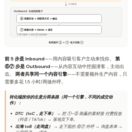
互动数据
Outbound · 主动找到客户
⑥ 挖掘互动 → 找联系方式 → 触达
⑦ 线索分层 → Demo → 成交
↺ 客户案例 → 回到 ② 变新素材
每周循环 ② → ⑦ · 每月回顾 ①
前 5 步是 Inbound
——用内容吸引客户主动来找你。
第
⑥⑦ 步是 Outbound
——从内容互动中挖掘潜客，主动出
击。
两者共享同一个内容引擎
——不需要额外生产内容，只
需要多花 1.5 小时/周做外呼。
转化端按你的生意分两条路（同一个引擎，不同的成交动
作）：
DTC（toC，走下单）
→ 把 ①–⑤ 跑赢的素材接
付费投放
（抖音 / TikTok）→ 落地页下单。
出海 toB（走询盘）
→ 走下面的 ⑥⑦ 外呼 → 询盘表单 →