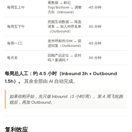
看数据 → 标记
每周五上午
Top/Bottom → 调整
45 分钟
方向（Inbound）
挖掘互动数据 → 筛选
每周五下午
潜客 → 加入外呼名单
30 分钟
（Outbound）
发外呼邮件/DM → 跟
每周一/三
45 分钟
进回复（Outbound）
回顾产品定位 → 还对
每月末
30 分钟
吗？要调吗？
每周总人工：约 4.5 小时（Inbound 3h + Outbound
1.5h）。
其余全部由 AI 自动完成。
如果你刚开始，先只做 Inbound（3 小时/周）。第 4 周飞轮跑
稳后，再加 Outbound。
复利效应