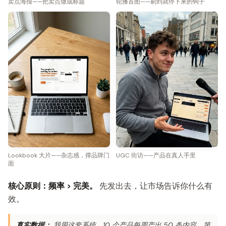
卖点海报——把卖点做成标题
轮播首图——刷到就停下来的钩子
Lookbook 大片——杂志感，撑品牌门
UGC 街访——产品在真人手里
面
核心原则：频率 > 完美。
先发出去，让市场告诉你什么有
效。
真实数据：
我用这套系统，10 个产品每周产出 50 条内容。第