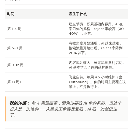
时间
发生了什么
建立节奏，积累基础内容库。AI 在
第 1-4 周
学习你的风格，reject 率较高（30-
40%），正常。
有效角度开始涌现，AI 越来越准。
第 5-8 周
搜索流量开始出现。reject 率降到
20% 以下。
内容库足够大，长尾流量复利启动。
第 9-12 周
AI 基本学会了你的品牌调性。
飞轮自转。每周 4.5 小时维护（含
第 13 周+
Outbound）。你的时间主要花在决
策上，不是执行上。
我的体感：
前 4 周最痛苦，因为你要教 AI 你的风格。但这个
投入是一次性的——人类员工你要反复教，AI 教一次就记住
了。