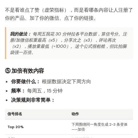
不是看谁点了赞（虚荣指标），而是看哪条内容让人注册了
你的产品、加了你的微信、点了你的链接。
我的做法：
每周五我花 30 分钟拉各平台数据，算信号分。注
册/加微信权重最高（x5），分享次之（x3），评论再次
（x2），播放量最低（÷1000）。这个公式很粗糙，但比拍脑
袋强一百倍。
⑤ 加倍有效内容
你要做什么：
根据数据决定下周方向
频率：
每周五，15 分钟
决策规则非常简单：
信号排名
动作
下周围绕同一角度生成 2-3 条变体
Top 20%
——加倍