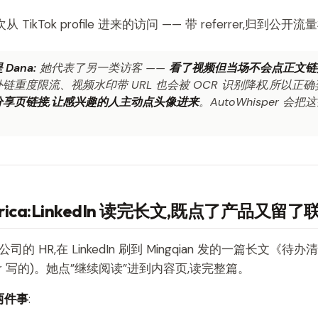
次从 TikTok profile 进来的访问 —— 带 referrer,归到公开
Dana:
她代表了另一类访客 ——
看了视频但当场不会点正文链
链重度限流、视频水印带 URL 也会被 OCR 识别降权,所以正确
 放分享页链接,让感兴趣的人主动点头像进来
。AutoWhisper 
 Erica:LinkedIn 读完长文,既点了产品又留
家公司的 HR,在 LinkedIn 刷到 Mingqian 发的一篇长文
sper 写的)。她点”继续阅读”进到内容页,读完整篇。
两件事
: