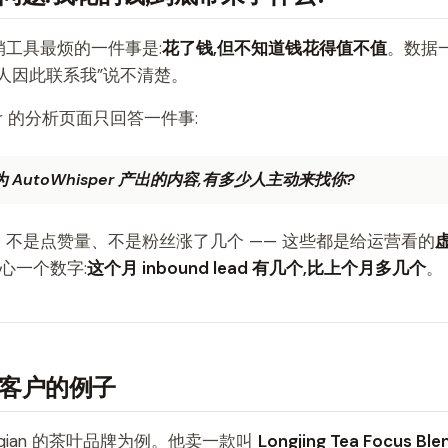
销工具最烦的一件事是:
花了钱,但不知道钱花得值不值
。数据一
人因此联系我”说不清楚。
sper 的分析页面只回答一件事:
 AutoWhisper 产出的内容,有多少人主动来找你?
、不是点赞量、不是粉丝涨了几个 —— 这些都是给运营看的
关心一个数字:
这个月 inbound lead 有几个,比上个月多几个
。
客户的例子
gqian 的茶叶品牌为例。他卖一款叫
Longjing Tea Focus Ble