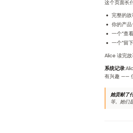
这个页面长
完整的故
你的产品卡
一个”查
一个”留下
Alice 读
系统记录
:
有兴趣 ——
她贡献了什
等。她们是