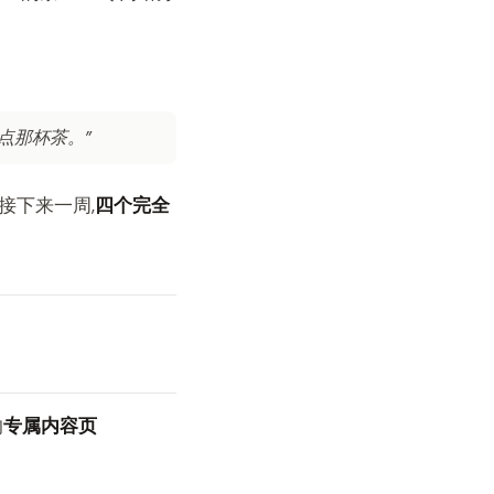
 点那杯茶。”
平台。接下来一周,
四个完全
的
专属内容页