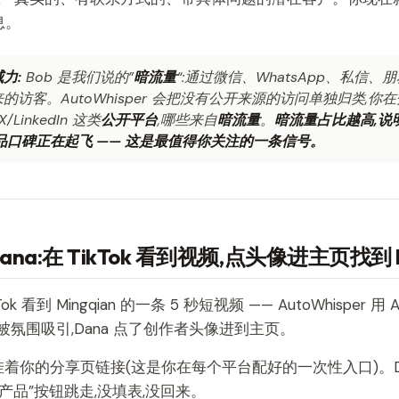
息。
力:
Bob 是我们说的”
暗流量
“:通过微信、WhatsApp、私信
的访客。AutoWhisper 会把没有公开来源的访问单独归类,你
X/LinkedIn 这类
公开平台
,哪些来自
暗流量
。
暗流量占比越高,说
品口碑正在起飞 —— 这是最值得你关注的一条信号。
 Dana:在 TikTok 看到视频,点头像进主页找到 
kTok 看到 Mingqian 的一条 5 秒短视频 —— AutoWhisper
被氛围吸引,Dana 点了创作者头像进到主页。
 里挂着你的分享页链接(这是你在每个平台配好的一次性入口)。Da
看产品”按钮跳走,没填表,没回来。