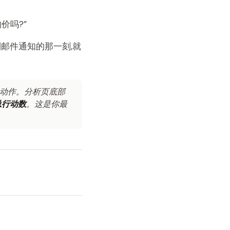
价吗?”
到邮件通知的那一刻,就
两个动作。分析页底部
总行动数
。这是你最