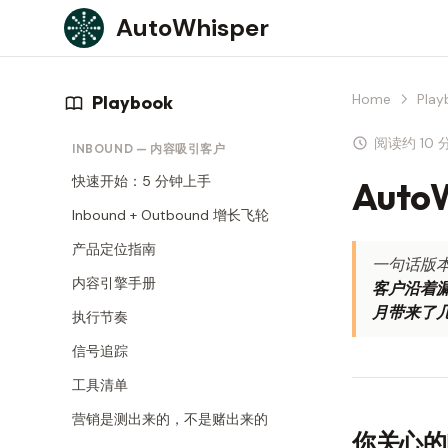
Skip to content
AutoWhisper
Home
Play
Playbook
阅读约 10 
INBOUND — 内容吸引客户
快速开始：5 分钟上手
Aut
Inbound + Outbound 增长飞轮
产品定位指南
一句话版本
内容引擎手册
客户沿着
月带来了几
执行节奏
信号追踪
工具清单
营销是测出来的，不是赌出来的
你关心的