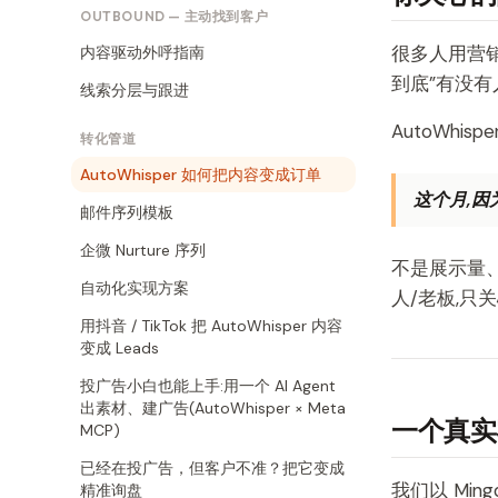
OUTBOUND — 主动找到客户
很多人用营
内容驱动外呼指南
到底”有没有
线索分层与跟进
AutoWhi
转化管道
AutoWhisper 如何把内容变成订单
这个月,因为
邮件序列模板
企微 Nurture 序列
不是展示量
自动化实现方案
人/老板,只
用抖音 / TikTok 把 AutoWhisper 内容
变成 Leads
投广告小白也能上手:用一个 AI Agent
出素材、建广告(AutoWhisper × Meta
一个真实
MCP)
已经在投广告，但客户不准？把它变成
我们以 Min
精准询盘