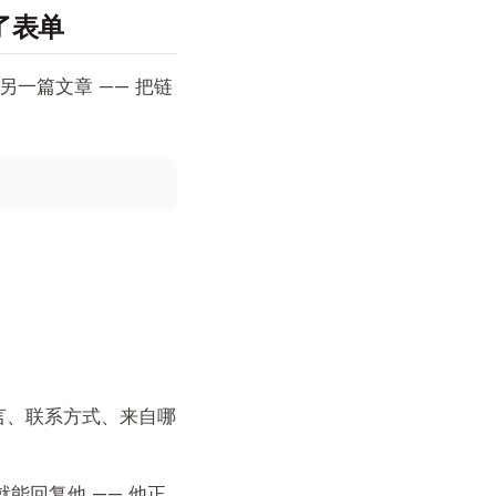
填了表单
茶的另一篇文章 —— 把链
言、联系方式、来自哪
能回复他 —— 他正