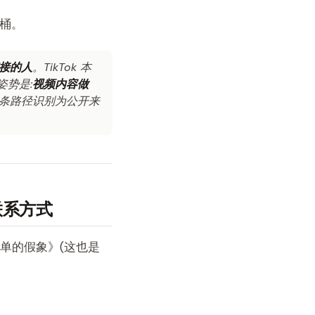
流量桶。
接的人
。TikTok 本
姿势是:
视频内容做
会把这条路径识别为公开来
了联系方式
《待办清单的假象》(这也是