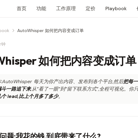
首页
功能
工作原理
定价
Playbook
book
AutoWhisper 如何把内容变成订单
分钟
oWhisper 如何把内容变成订单
:AutoWhisper 每天为你产出内容、发布到各个平台,然后
把每一
漏斗一路追下来
,从”看了一眼”到”留下联系方式”,全程可视化。你
个 lead,比上个月多了多少
。
问题:我花的钱,到底带来了什么?