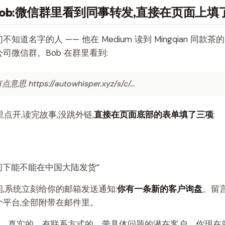
· Bob:微信群里看到同事转发,直接在页面上
知道名字的人 —— 他在 Medium 读到 Mingqian 同款
司微信群。Bob 在群里看到:
 https://autowhisper.xyz/s/c/…
里点开,读完故事,没跳外链,
直接在页面底部的表单填了三项
:
想问下能不能在中国大陆发货”
,系统立刻给你的邮箱发送通知:
你有一条新的客户询盘
。留
个平台,全部附带在邮件里。
。
真实的、有联系方式的、带具体问题的潜在客户。你现在就