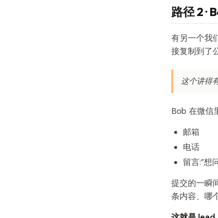
路径 2 
有另一个我们不
接复制到了公
这个讲得有点意思
Bob 在微信
邮箱
电话
留言:”
提交的一瞬间
条内容、哪
这就是 lead