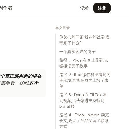
创作者
登录
注册
本文目录
你关心的问题:我花的钱,到底
带来了什么?
一个真实客户的例子
路径 1 · Alice:在 X 上刷到,点
链接读完了故事
路径 2 · Bob:微信群里看到同
个真正感兴趣的潜在
事转发,直接在页面上填了表
只需要看一张图:
这个
单
路径 3 · Dana:在 TikTok 看
到视频,点头像进主页找到
bio 链接
路径 4 · Erica:LinkedIn 读完
长文,既点了产品又留了联系
方式