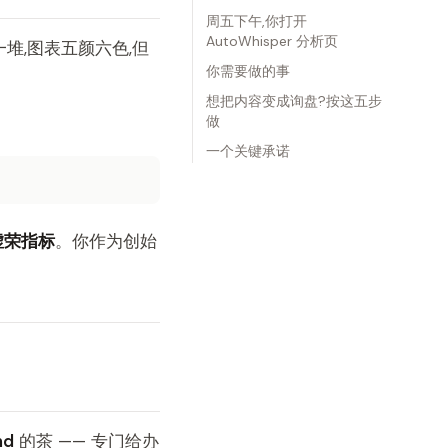
周五下午,你打开
AutoWhisper 分析页
堆,图表五颜六色,但
你需要做的事
想把内容变成询盘?按这五步
做
一个关键承诺
虚荣指标
。你作为创始
nd
的茶 —— 专门给办