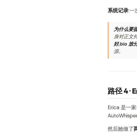
系统记录
:一
为什么要提 
身对正文外
好,bio
源。
路径 4 ·
Erica 是一
AutoWhi
然后她做了