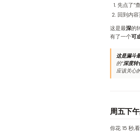
先点了”
回到内容页
这是最
深
的
有了一个
可成
这是漏斗最
的”
深度转
应该关心
周五下午,
你花 15 秒