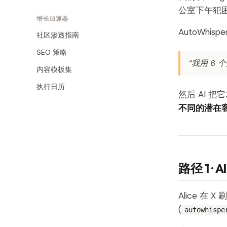
公室下午犯
增长加速器
AutoWhis
社区渗透指南
SEO 策略
“我用 6
内容模板集
执行日历
然后 AI 把它发
不同的潜在
路径 1 ·
Alice 在
(
autowhispe