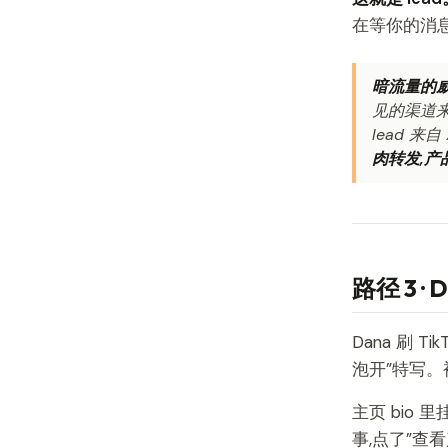
在等你的消
暗流量的威
见的渠道来
lead 来自 
肉转发,产
路径 3 ·
Dana 刷 Ti
泡开”特写。
主页 bio
事,点了”查