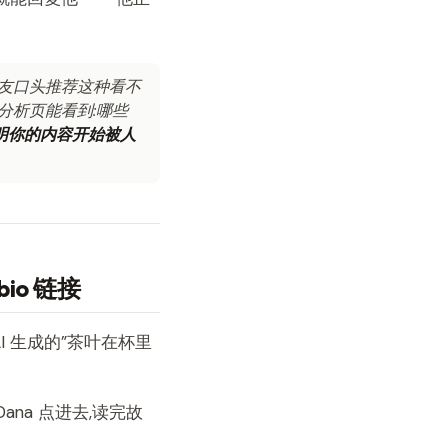
、朋友口头推荐这种看不
在分析页能看到:哪些
明你的内容开始被人
bio 链接
 用 AI 生成的”茶叶在杯里
na 点进去,读完故