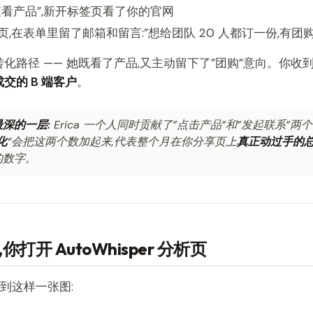
查看产品”,新开标签页看了你的官网
,在表单里留了邮箱和留言:”想给团队 20 人都订一份,有团购
转化路径 —— 她既看了产品,又主动留下了”团购”意向。你收
交的 B 端客户
。
深的一层:
Erica 一个人同时贡献了”点击产品”和”发起联系”
化
“会把这两个数加起来,代表整个月在你分享页上
真正动过手的
的数字。
你打开 AutoWhisper 分析页
,看到这样一张图: