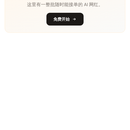
这里有一整批随时能接单的 AI 网红。
免费开始