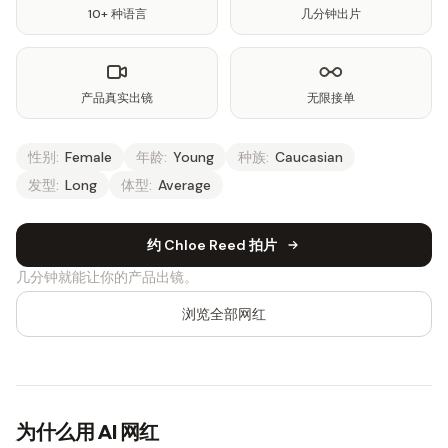
10+ 种语言
几分钟出片
产品真实出镜
无限接单
性别:
Female
年龄:
Young
种族:
Caucasian
发型:
Long
体型:
Average
约 Chloe Reed 拍片
几分钟就能让你的产品出镜。
浏览全部网红
为什么用 AI 网红