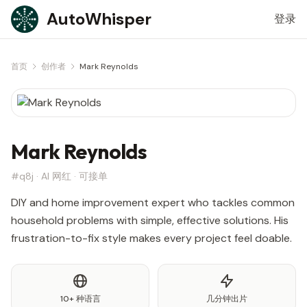
Skip to content
AutoWhisper
登录
首页
创作者
Mark Reynolds
Mark Reynolds
#q8j · AI 网红 · 可接单
DIY and home improvement expert who tackles common
household problems with simple, effective solutions. His
frustration-to-fix style makes every project feel doable.
10+ 种语言
几分钟出片