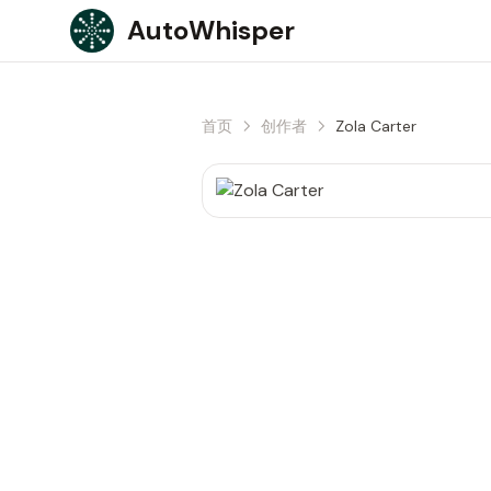
Skip to content
AutoWhisper
首页
创作者
Zola Carter