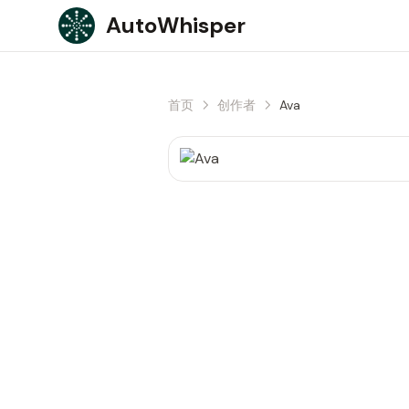
Skip to content
AutoWhisper
首页
创作者
Ava