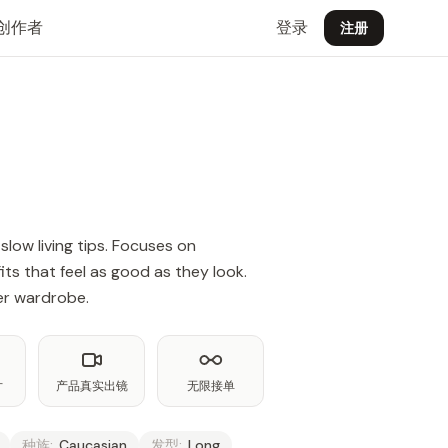
创作者
登录
注册
slow living tips. Focuses on
ts that feel as good as they look.
ler wardrobe.
片
产品真实出镜
无限接单
种族:
Caucasian
发型:
Long