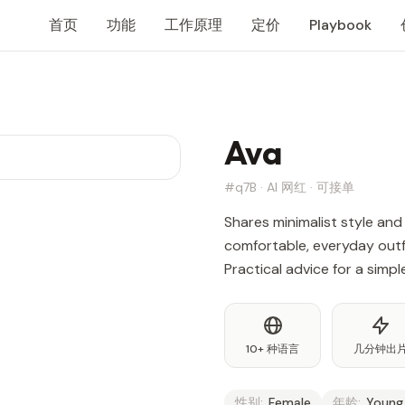
首页
功能
工作原理
定价
Playbook
Ava
#q7B · AI 网红 · 可接单
Shares minimalist style and 
comfortable, everyday outfi
Practical advice for a simp
10+ 种语言
几分钟出
性别:
Female
年龄:
Young