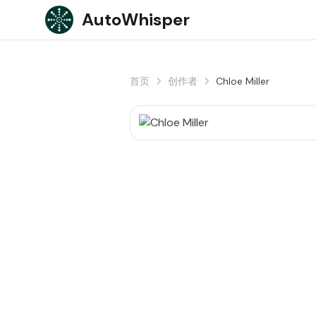
Skip to content
AutoWhisper
首页
创作者
Chloe Miller