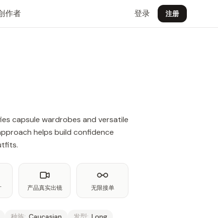
创作者
登录
注册
ies capsule wardrobes and versatile
y approach helps build confidence
tfits.
片
产品真实出镜
无限接单
种族:
Caucasian
发型:
Long