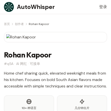
Skip to content
AutoWhisper
登录
首页
创作者
Rohan Kapoor
Rohan Kapoor
#q5A · AI 网红 · 可接单
Home chef sharing quick, elevated weeknight meals from
his kitchen. Focuses on bold South Asian flavors made
accessible with simple techniques and clear instructions.
10+ 种语言
几分钟出片