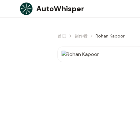
Skip to content
AutoWhisper
首页
创作者
Rohan Kapoor