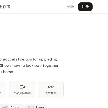
创作者
登录
注册
ractical style tips for upgrading
 Shows how to look put-together
at home.
片
产品真实出镜
无限接单
种族:
African
发型:
Long