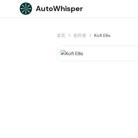
Skip to content
AutoWhisper
首页
创作者
Kofi Ellis