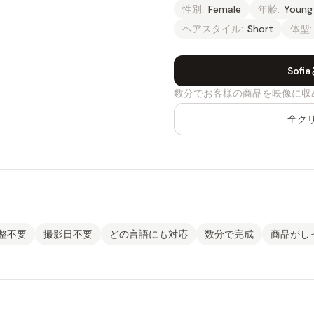
性別:
Female
年齢:
Young
ヘアスタイル:
Short
体型:
Sof
数分でお客様の商品を映像に収
全ク
整不要
撮影日不要
どの言語にも対応
数分で完成
商品がし