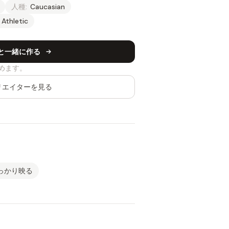
人種:
Caucasian
Athletic
iaと一緒に作る
めます。
リエイターを見る
っかり映る