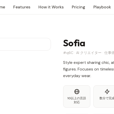
me
Features
How it Works
Pricing
Playbook
Sofia
#q6C · AI クリエイター · 仕
Style expert sharing chic, a
figures. Focuses on timeles
everyday wear.
10以上の言語
数分で完
対応