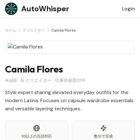
Skip to content
AutoWhisper
Login
ホーム
クリエイター
Camila Flores
Camila Flores
#q6B · AI クリエイター · 仕事依頼受付中
Style expert sharing elevated everyday outfits for the
modern Latina. Focuses on capsule wardrobe essentials
and versatile layering techniques.
10以上の言語対応
数分で完成