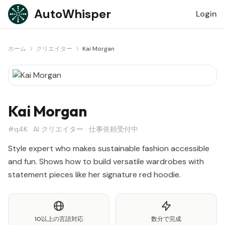
Skip to content
AutoWhisper
Login
ホーム
クリエイター
Kai Morgan
Kai Morgan
#q4K · AI クリエイター · 仕事依頼受付中
Style expert who makes sustainable fashion accessible
and fun. Shows how to build versatile wardrobes with
statement pieces like her signature red hoodie.
10以上の言語対応
数分で完成