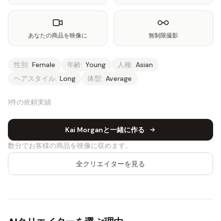
あなたの商品を映像に
無制限撮影
性別:
Female
年齢:
Young
人種:
Asian
ヘアスタイル:
Long
体型:
Average
1件の依頼実績
Kai Morganと一緒に作る
数分でお客様の商品を映像に収めます。
全クリエイターを見る