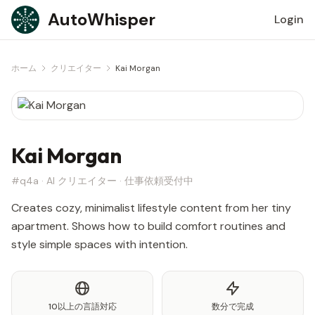
Skip to content
AutoWhisper
Login
ホーム
クリエイター
Kai Morgan
Kai Morgan
#q4a · AI クリエイター · 仕事依頼受付中
Creates cozy, minimalist lifestyle content from her tiny
apartment. Shows how to build comfort routines and
style simple spaces with intention.
10以上の言語対応
数分で完成