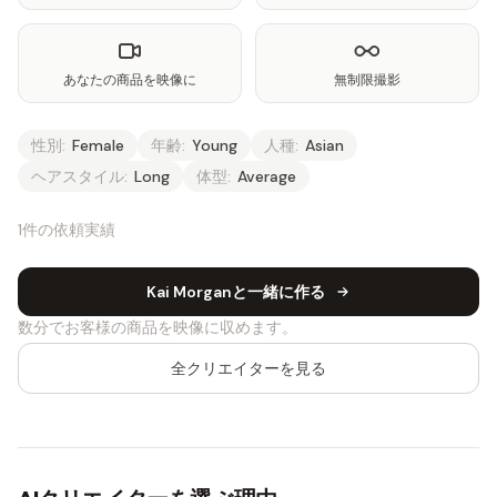
あなたの商品を映像に
無制限撮影
性別:
Female
年齢:
Young
人種:
Asian
ヘアスタイル:
Long
体型:
Average
1件の依頼実績
Kai Morganと一緒に作る
数分でお客様の商品を映像に収めます。
全クリエイターを見る