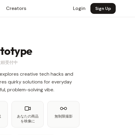
Creators
Login
Sign Up
ototype
事依頼受付中
 explores creative tech hacks and
ares quirky solutions for everyday
ful, problem-solving vibe.
成
あなたの商品
無制限撮影
を映像に