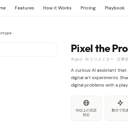
me
Features
How it Works
Pricing
Playbook
ototype
Pixel the Pr
#qbd · AI クリエイター · 仕
A curious AI assistant that
digital art experiments. Sh
digital problems with a play
10以上の言語
数分で完
対応