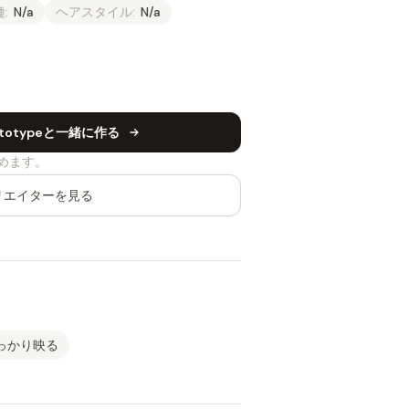
:
N/a
ヘアスタイル:
N/a
Prototypeと一緒に作る
めます。
リエイターを見る
っかり映る