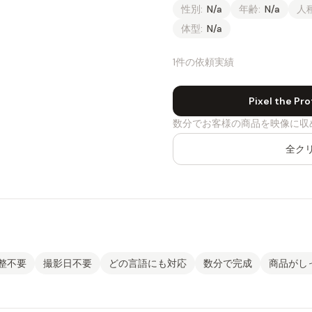
性別:
N/a
年齢:
N/a
人種
体型:
N/a
1件の依頼実績
Pixel the 
数分でお客様の商品を映像に収
全ク
整不要
撮影日不要
どの言語にも対応
数分で完成
商品がし