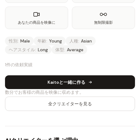
あなたの商品を映像に
無制限撮影
性別:
Male
年齢:
Young
人種:
Asian
ヘアスタイル:
Long
体型:
Average
1件の依頼実績
Kaitoと一緒に作る
数分でお客様の商品を映像に収めます。
全クリエイターを見る