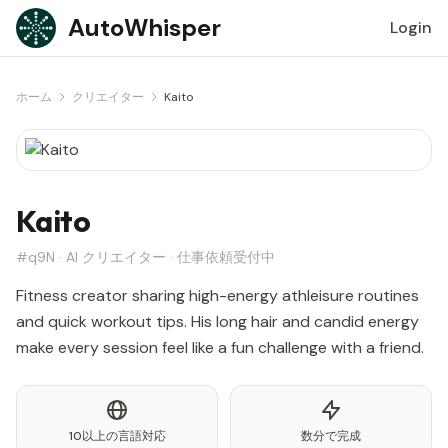
Skip to content
AutoWhisper
Login
ホーム
クリエイター
Kaito
Kaito
#q9N · AI クリエイター · 仕事依頼受付中
Fitness creator sharing high-energy athleisure routines
and quick workout tips. His long hair and candid energy
make every session feel like a fun challenge with a friend.
10以上の言語対応
数分で完成