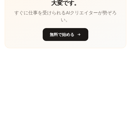
大変です。
すぐに仕事を受けられるAIクリエイターが勢ぞろ
い。
無料で始める