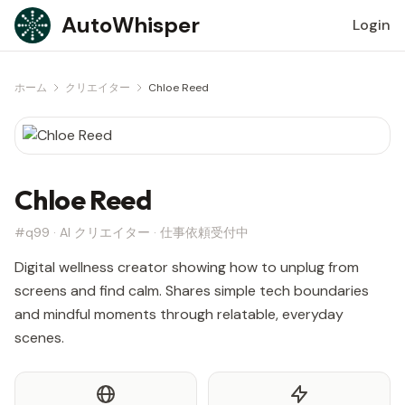
Skip to content
AutoWhisper
Login
ホーム
クリエイター
Chloe Reed
Chloe Reed
#q99 · AI クリエイター · 仕事依頼受付中
Digital wellness creator showing how to unplug from
screens and find calm. Shares simple tech boundaries
and mindful moments through relatable, everyday
scenes.