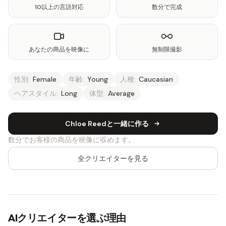
10以上の言語対応
数分で完成
あなたの商品を映像に
無制限撮影
性別:
Female
年齢:
Young
人種:
Caucasian
ヘアスタイル:
Long
体型:
Average
Chloe Reedと一緒に作る
数分でお客様の商品を映像に収めます。
全クリエイターを見る
AIクリエイターを選ぶ理由