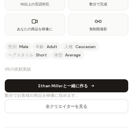
10以上の言語対応
数分で完成
あなたの商品を映像に
無制限撮影
性別:
Male
年齢:
Adult
人種:
Caucasian
ヘアスタイル:
Short
体型:
Average
1件の依頼実績
Ethan Millerと一緒に作る
数分でお客様の商品を映像に収めます。
全クリエイターを見る