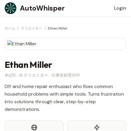
Skip to content
AutoWhisper
Login
ホーム
クリエイター
Ethan Miller
Ethan Miller
#q7D · AI クリエイター · 仕事依頼受付中
DIY and home repair enthusiast who fixes common
household problems with simple tools. Turns frustration
into solutions through clear, step-by-step
demonstrations.