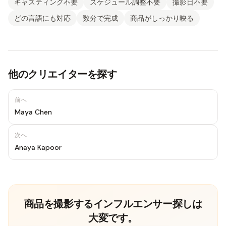
キャスティング不要
スケジュール調整不要
撮影日不要
どの言語にも対応
数分で完成
商品がしっかり映る
他のクリエイターを探す
前へ
Maya Chen
次へ
Anaya Kapoor
商品を撮影するインフルエンサー探しは
大変です。