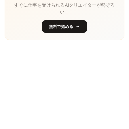
すぐに仕事を受けられるAIクリエイターが勢ぞろ
い。
無料で始める