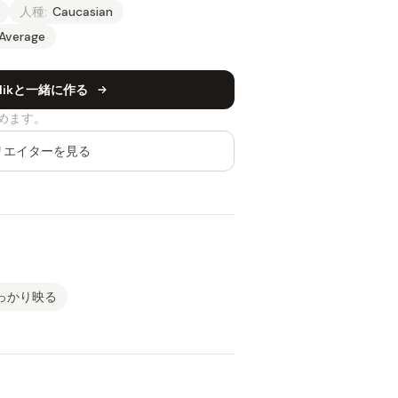
人種:
Caucasian
Average
Malikと一緒に作る
めます。
リエイターを見る
っかり映る