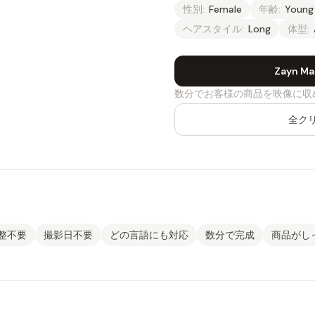
性別:
Female
年齢:
Young
ヘアスタイル:
Long
体型:
Zayn 
数分でお客様の商品を映像に収
全ク
整不要
撮影日不要
どの言語にも対応
数分で完成
商品がし