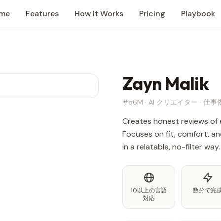
me
Features
How it Works
Pricing
Playbook
Zayn Malik
#q6M · AI クリエイター · 
Creates honest reviews of 
Focuses on fit, comfort, and
in a relatable, no-filter way.
10以上の言語
数分で完
対応