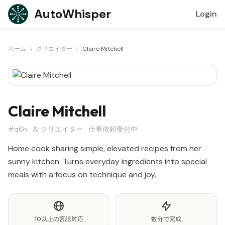
Skip to content
AutoWhisper
Login
ホーム
クリエイター
Claire Mitchell
Claire Mitchell
#q6h · AI クリエイター · 仕事依頼受付中
Home cook sharing simple, elevated recipes from her
sunny kitchen. Turns everyday ingredients into special
meals with a focus on technique and joy.
10以上の言語対応
数分で完成