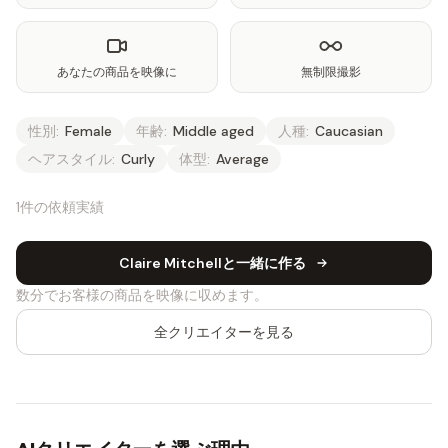
あなたの商品を映像に
無制限撮影
性別:
Female
年齢:
Middle aged
人種:
Caucasian
ヘアスタイル:
Curly
体型:
Average
1件の依頼実績
Claire Mitchellと一緒に作る
数分でお客様の商品を映像に収めます。
全クリエイターを見る