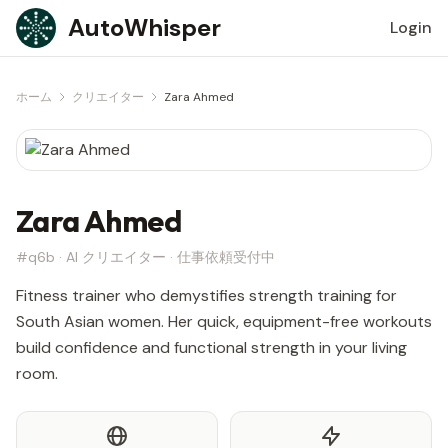
Skip to content
AutoWhisper
Login
ホーム
クリエイター
Zara Ahmed
Zara Ahmed
#q6b · AI クリエイター · 仕事依頼受付中
Fitness trainer who demystifies strength training for
South Asian women. Her quick, equipment-free workouts
build confidence and functional strength in your living
room.