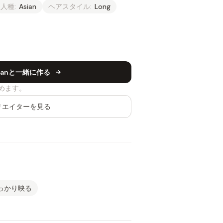
人種:
Asian
ヘアスタイル:
Long
rganと一緒に作る
めます。
リエイターを見る
っかり映る