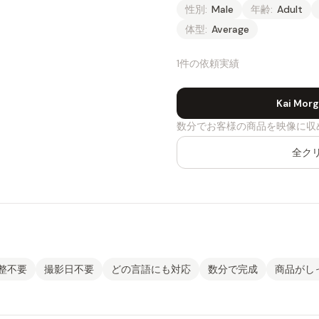
性別:
Male
年齢:
Adult
体型:
Average
1件の依頼実績
Kai Mo
数分でお客様の商品を映像に収
全ク
整不要
撮影日不要
どの言語にも対応
数分で完成
商品がし