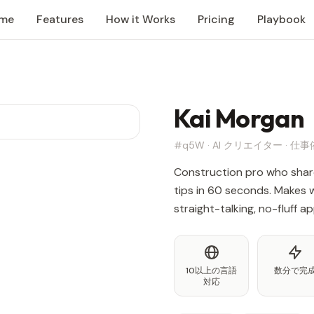
me
Features
How it Works
Pricing
Playbook
Kai Morgan
#q5W · AI クリエイター · 
Construction pro who share
tips in 60 seconds. Makes 
straight-talking, no-fluff a
10以上の言語
数分で完
対応