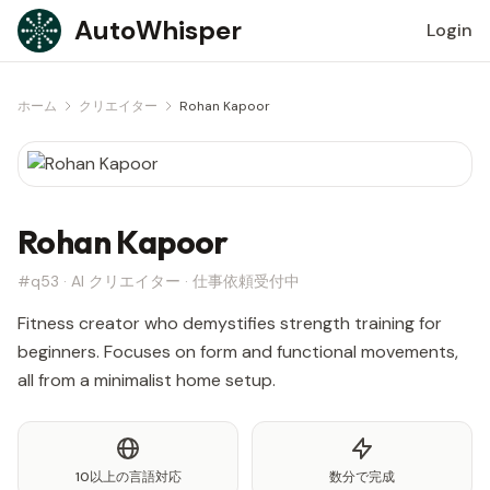
Skip to content
AutoWhisper
Login
ホーム
クリエイター
Rohan Kapoor
Rohan Kapoor
#q53 · AI クリエイター · 仕事依頼受付中
Fitness creator who demystifies strength training for
beginners. Focuses on form and functional movements,
all from a minimalist home setup.
10以上の言語対応
数分で完成