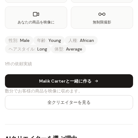
あなたの商品を映像に
無制限撮影
性別:
Male
年齢:
Young
人種:
African
ヘアスタイル:
Long
体型:
Average
1件の依頼実績
Malik Carterと一緒に作る
数分でお客様の商品を映像に収めます。
全クリエイターを見る