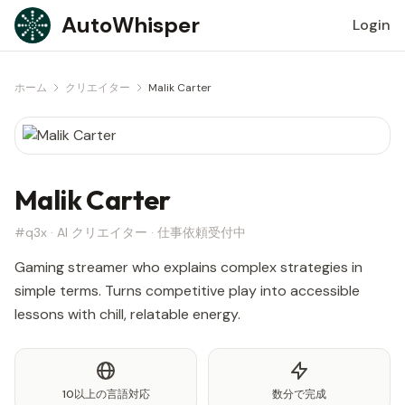
Skip to content
AutoWhisper
Login
ホーム
クリエイター
Malik Carter
Malik Carter
#q3x · AI クリエイター · 仕事依頼受付中
Gaming streamer who explains complex strategies in
simple terms. Turns competitive play into accessible
lessons with chill, relatable energy.
10以上の言語対応
数分で完成