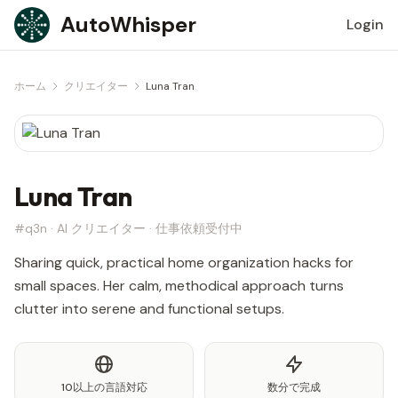
Skip to content
AutoWhisper
Login
ホーム
クリエイター
Luna Tran
Luna Tran
#q3n · AI クリエイター · 仕事依頼受付中
Sharing quick, practical home organization hacks for
small spaces. Her calm, methodical approach turns
clutter into serene and functional setups.
10以上の言語対応
数分で完成