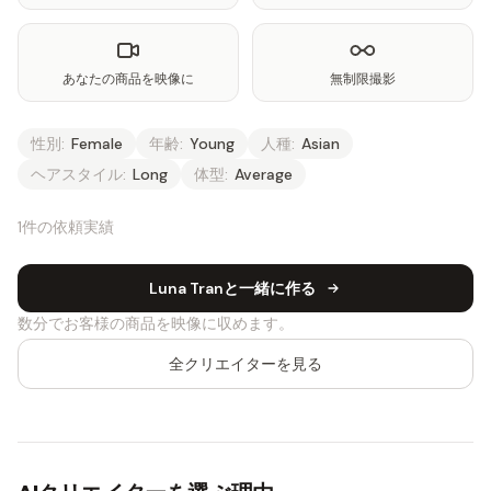
あなたの商品を映像に
無制限撮影
性別:
Female
年齢:
Young
人種:
Asian
ヘアスタイル:
Long
体型:
Average
1件の依頼実績
Luna Tranと一緒に作る
数分でお客様の商品を映像に収めます。
全クリエイターを見る