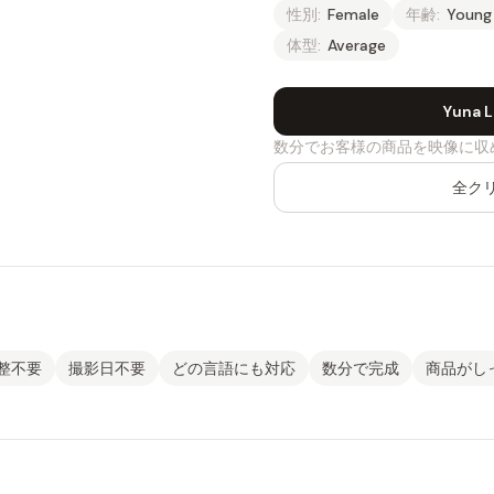
性別:
Female
年齢:
Young
体型:
Average
Yuna
数分でお客様の商品を映像に収
全ク
整不要
撮影日不要
どの言語にも対応
数分で完成
商品がし