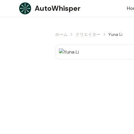
Skip to content
AutoWhisper
Ho
ホーム
クリエイター
Yuna Li