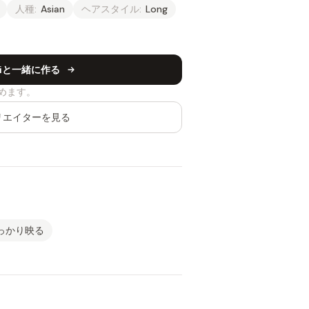
人種:
Asian
ヘアスタイル:
Long
 Liと一緒に作る
めます。
リエイターを見る
っかり映る