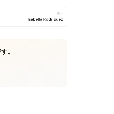
次へ
Isabella Rodriguez
です。