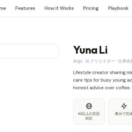
me
Features
How it Works
Pricing
Playbook
Yuna Li
#qjx · AI クリエイター · 仕
Lifestyle creator sharing mi
care tips for busy young adu
honest advice over coffee.
10以上の言語
数分で完
対応