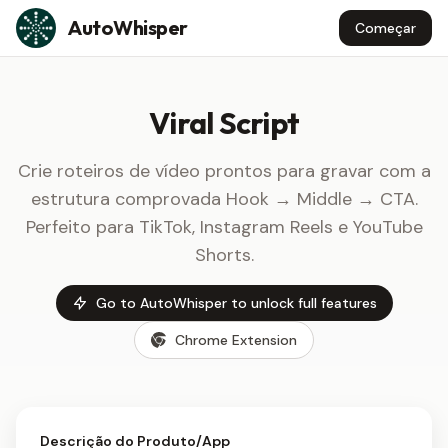
Skip to content
AutoWhisper
Começar
Viral Script
Crie roteiros de vídeo prontos para gravar com a
estrutura comprovada Hook → Middle → CTA.
Perfeito para TikTok, Instagram Reels e YouTube
Shorts.
Go to AutoWhisper to unlock full features
Chrome Extension
Descrição do Produto/App