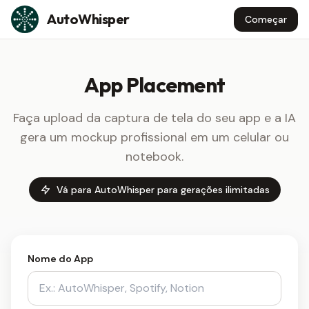
Skip to content
AutoWhisper
Começar
App Placement
Faça upload da captura de tela do seu app e a IA
gera um mockup profissional em um celular ou
notebook.
Vá para AutoWhisper para gerações ilimitadas
Nome do App