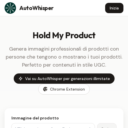
Skip to content
AutoWhisper
Inizia
Hold My Product
Genera immagini professionali di prodotti con
persone che tengono o mostrano i tuoi prodotti.
Perfetto per contenuti in stile UGC.
Vai su AutoWhisper per generazioni illimitate
Chrome Extension
Immagine del prodotto