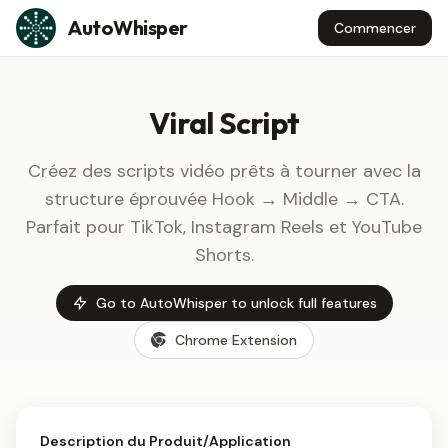
Skip to content
AutoWhisper
Commencer
Viral Script
Créez des scripts vidéo prêts à tourner avec la
structure éprouvée Hook → Middle → CTA.
Parfait pour TikTok, Instagram Reels et YouTube
Shorts.
Go to AutoWhisper to unlock full features
Chrome Extension
Description du Produit/Application